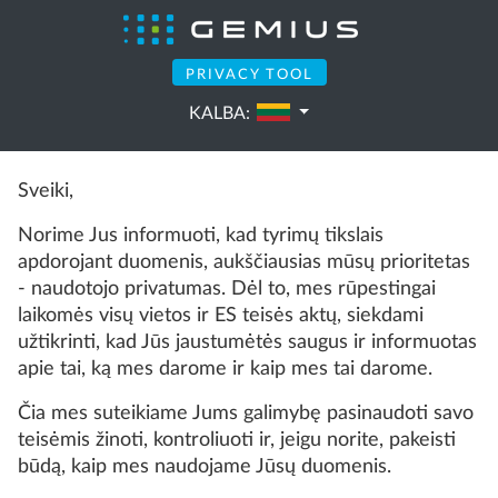
PRIVACY TOOL
KALBA:
Sveiki,
Norime Jus informuoti, kad tyrimų tikslais
apdorojant duomenis, aukščiausias mūsų prioritetas
- naudotojo privatumas. Dėl to, mes rūpestingai
laikomės visų vietos ir ES teisės aktų, siekdami
užtikrinti, kad Jūs jaustumėtės saugus ir informuotas
apie tai, ką mes darome ir kaip mes tai darome.
Čia mes suteikiame Jums galimybę pasinaudoti savo
teisėmis žinoti, kontroliuoti ir, jeigu norite, pakeisti
būdą, kaip mes naudojame Jūsų duomenis.