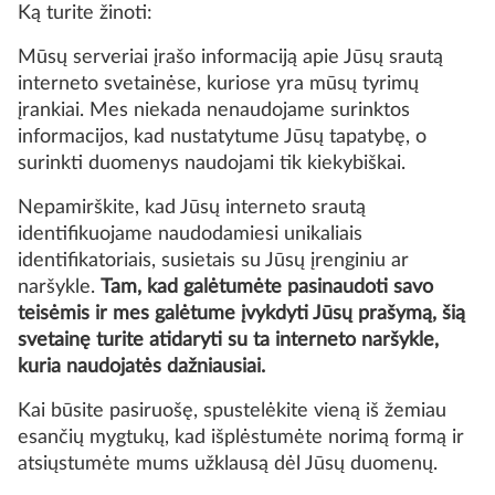
Ką turite žinoti:
Mūsų serveriai įrašo informaciją apie Jūsų srautą
interneto svetainėse, kuriose yra mūsų tyrimų
įrankiai. Mes niekada nenaudojame surinktos
informacijos, kad nustatytume Jūsų tapatybę, o
surinkti duomenys naudojami tik kiekybiškai.
Nepamirškite, kad Jūsų interneto srautą
identifikuojame naudodamiesi unikaliais
identifikatoriais, susietais su Jūsų įrenginiu ar
naršykle.
Tam, kad galėtumėte pasinaudoti savo
teisėmis ir mes galėtume įvykdyti Jūsų prašymą, šią
svetainę turite atidaryti su ta interneto naršykle,
kuria naudojatės dažniausiai.
Kai būsite pasiruošę, spustelėkite vieną iš žemiau
esančių mygtukų, kad išplėstumėte norimą formą ir
atsiųstumėte mums užklausą dėl Jūsų duomenų.