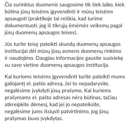
Čia surinktus duomenis saugosime tik tiek laiko, kiek
būtina jūsų teisėms įgyvendinti ir mūsų teisėms
apsaugoti (praktikoje tai reiškia, kad turime
dokumentuoti, jog iš tikrųjų ėmėmės veiksmų pagal
jūsų duomenų apsaugos teises).
Jūs turite teisę pateikti skundą duomenų apsaugos
institucijai dėl mūsų jūsų asmens duomenų rinkimo
ir naudojimo. Daugiau informacijos gausite susisiekę
su savo vietine duomenų apsaugos institucija.
Kai kurioms teisėms įgyvendinti turite pateikti mums
galiojantį el. pašto adresą. Jei to nepadarysite,
negalėsime įvykdyti jūsų prašymo. Kai kuriems
prašymams el. pašto adresas nėra būtinas, tačiau
atkreipkite dėmesį, kad jei jo nepateiksite,
negalėsime jums išsiųsti patvirtinimo, jog jūsų
prašymas buvo įvykdytas.