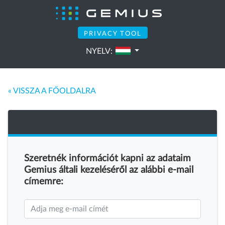
PRIVACY TOOL
NYELV:
« VISSZA A FŐOLDALRA
Szeretnék információt kapni az adataim
Gemius általi kezeléséről az alábbi e-mail
címemre: