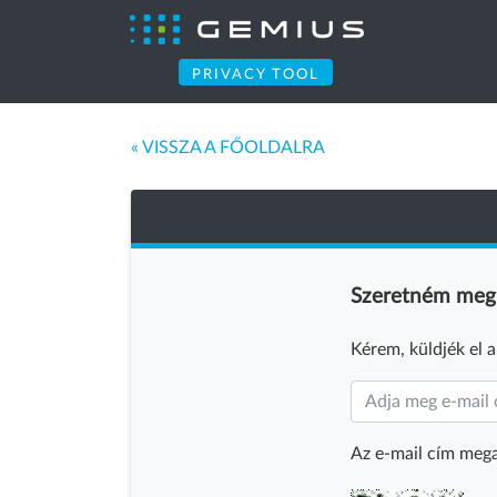
PRIVACY TOOL
« VISSZA A FŐOLDALRA
Szeretném megka
Kérem, küldjék el 
Az e-mail cím mega